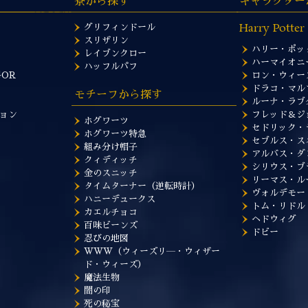
寮から探す
キャラクター
Harry Potter
グリフィンドール
スリザリン
ハリー・ポッ
レイブンクロー
ハーマイオニ
ハッフルパフ
GOR
ロン・ウィー
ドラコ・マル
モチーフから探す
ルーナ・ラブ
ョン
フレッド＆ジ
ホグワーツ
セドリック・
ホグワーツ特急
セブルス・ス
組み分け帽子
アルバス・ダ
クィディッチ
シリウス・ブ
金のスニッチ
リーマス・ル
タイムターナー（逆転時計）
ヴォルデモー
ハニーデュークス
トム・リドル
カエルチョコ
ヘドウィグ
百味ビーンズ
ドビー
忍びの地図
WWW（ウィーズリ―・ウィザー
ド・ウィーズ）
魔法生物
闇の印
死の秘宝